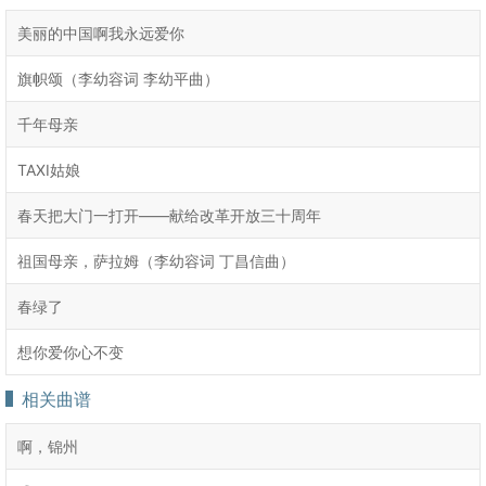
美丽的中国啊我永远爱你
旗帜颂（李幼容词 李幼平曲）
千年母亲
TAXI姑娘
春天把大门一打开——献给改革开放三十周年
祖国母亲，萨拉姆（李幼容词 丁昌信曲）
春绿了
想你爱你心不变
相关曲谱
啊，锦州