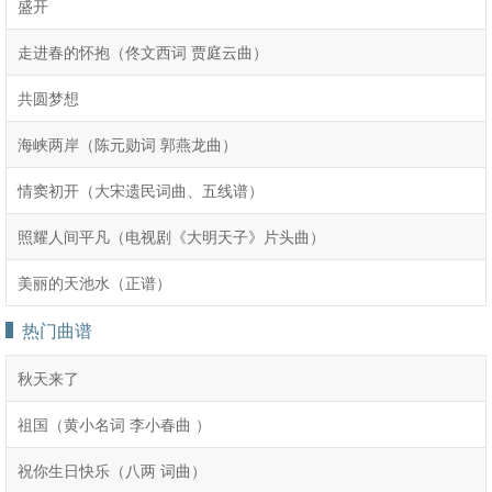
盛开
走进春的怀抱（佟文西词 贾庭云曲）
共圆梦想
海峡两岸（陈元勋词 郭燕龙曲）
情窦初开（大宋遗民词曲、五线谱）
照耀人间平凡（电视剧《大明天子》片头曲）
美丽的天池水（正谱）
热门曲谱
秋天来了
祖国（黄小名词 李小春曲 ）
祝你生日快乐（八两 词曲）