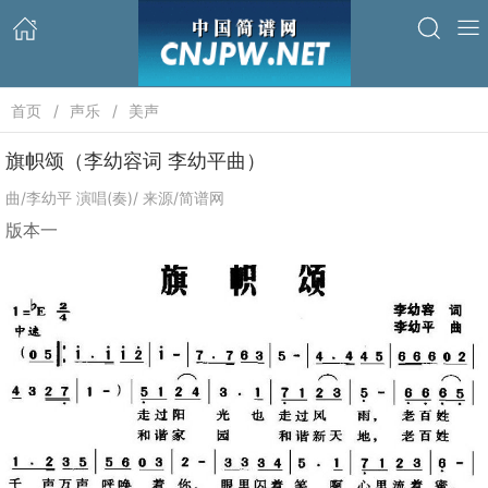
首页
声乐
美声
旗帜颂（李幼容词 李幼平曲）
曲/李幼平 演唱(奏)/ 来源/简谱网
版本一