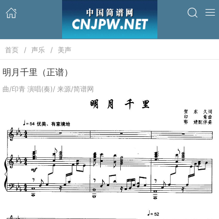
首页
声乐
美声
明月千里（正谱）
曲/印青 演唱(奏)/ 来源/简谱网