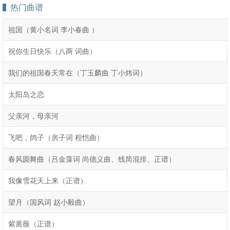
热门曲谱
祖国（黄小名词 李小春曲 ）
祝你生日快乐（八两 词曲）
我们的祖国春天常在（丁玉麟曲 丁小炜词）
太阳岛之恋
父亲河，母亲河
飞吧，鸽子（房子词 程恺曲）
春风圆舞曲（吕金藻词 尚德义曲、线简混排、正谱）
我像雪花天上来（正谱）
望月（国风词 赵小毅曲）
紫蔷薇（正谱）