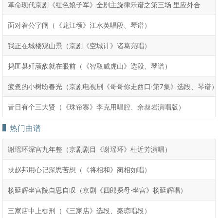
革命现代京剧《红色娘子军》全剧主旋律乐谱之第三场 里应外合
面对着公字闸（《龙江颂》江水英唱段、琴谱）
我正在城楼观山景（京剧《空城计》诸葛亮唱）
捣匪巢歼顽敌就在眼前（《智取威虎山》选段、琴谱）
疲惫的小树盼春光（京剧电视剧《哥哥你走西口·第7集》选段、琴谱）
昔日有个三大贤（《珠帘寨》李克用唱腔、余叔岩演唱版）
热门曲谱
谢瑶环深宫九年整（京剧剧目《谢瑶环》杜近芳演唱）
扶赵邦用心记深思苦想（《将相和》蔺相如唱）
杨延辉坐宫院自思自叹（京剧《四郎探母·坐宫》杨延辉唱）
三家店中上枷刑（《三家店》选段、秦琼唱段）