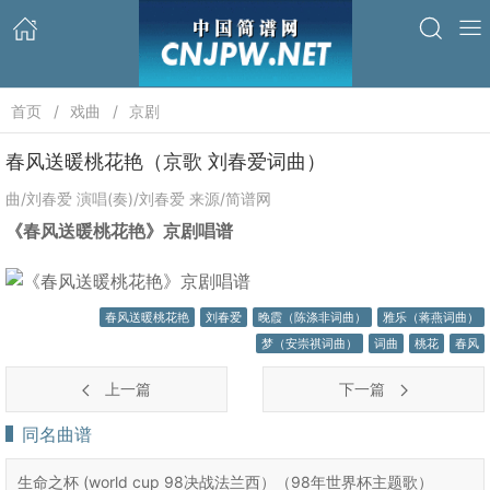
首页
戏曲
京剧
春风送暖桃花艳（京歌 刘春爱词曲）
曲/刘春爱 演唱(奏)/刘春爱 来源/简谱网
《春风送暖桃花艳》京剧唱谱
春风送暖桃花艳
刘春爱
晚霞（陈涤非词曲）
雅乐（蒋燕词曲）
梦（安崇祺词曲）
词曲
桃花
春风
上一篇
下一篇
同名曲谱
生命之杯 (world cup 98决战法兰西）（98年世界杯主题歌）