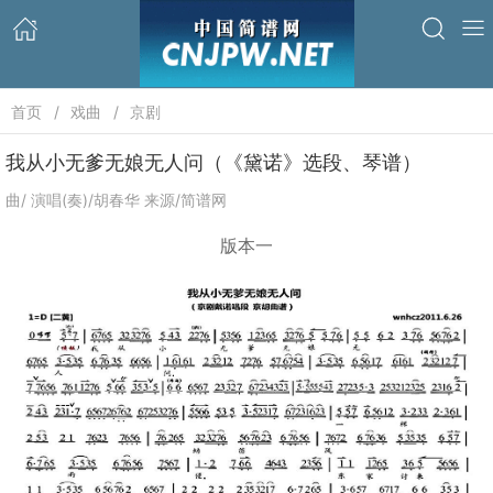
首页
戏曲
京剧
我从小无爹无娘无人问（《黛诺》选段、琴谱）
曲/ 演唱(奏)/胡春华 来源/简谱网
版本一