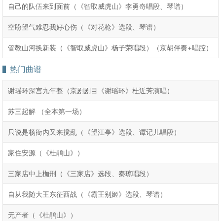
自己的队伍来到面前（《智取威虎山》李勇奇唱段、琴谱）
空盼望气难忍我好心伤（《对花枪》选段、琴谱）
管教山河换新装（《智取威虎山》杨子荣唱段）（京胡伴奏+唱腔）
热门曲谱
谢瑶环深宫九年整（京剧剧目《谢瑶环》杜近芳演唱）
苏三起解 （全本第一场）
只说是杨衙内又来搅乱（《望江亭》选段、谭记儿唱段）
家住安源（《杜鹃山》）
三家店中上枷刑（《三家店》选段、秦琼唱段）
自从我随大王东征西战（《霸王别姬》选段、琴谱）
无产者（《杜鹃山》）