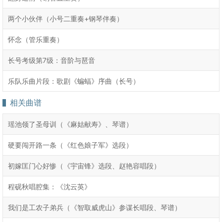
两个小伙伴（小号二重奏+钢琴伴奏）
怀念（管乐重奏）
长号考级第7级：音阶与琶音
乐队乐曲片段：歌剧《蝙蝠》序曲（长号）
相关曲谱
瑶池领了圣母训（《麻姑献寿》、琴谱）
硬要闯开路一条（《红色娘子军》选段）
初嫁匡门心好惨（《宇宙锋》选段、赵艳容唱段）
程砚秋唱腔集：《沈云英》
我们是工农子弟兵（《智取威虎山》参谋长唱段、琴谱）