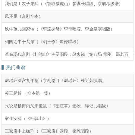
我们是工农子弟兵（《智取威虎山》参谋长唱段、京胡考级谱）
凤还巢（京剧全本）
铁牛孩儿回家转（《李逵探母》李母唱腔、李金泉演唱版）
列国之中干戈厚（《刺王僚》姬僚唱段）
革命现代京剧《杜鹃山》主要唱段：怒火烧（第八场 雷刚、郑老万、
热门曲谱
谢瑶环深宫九年整（京剧剧目《谢瑶环》杜近芳演唱）
苏三起解 （全本第一场）
只说是杨衙内又来搅乱（《望江亭》选段、谭记儿唱段）
家住安源（《杜鹃山》）
三家店中上枷刑（《三家店》选段、秦琼唱段）