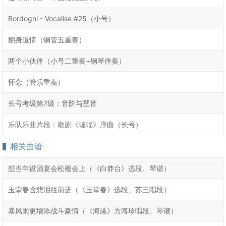
Bordogni - Vocalise #25（小号）
翻身道情（铜管五重奏）
两个小伙伴（小号二重奏+钢琴伴奏）
怀念（管乐重奏）
长号考级第7级：音阶与琶音
乐队乐曲片段：歌剧《蝙蝠》序曲（长号）
相关曲谱
想当年设酒宴会松棚会上（《白莽台》选段、琴谱）
玉堂春含悲泪往前进（《玉堂春》选段、苏三唱段）
暴风雨更增添战斗豪情（《海港》方海珍唱段、琴谱）