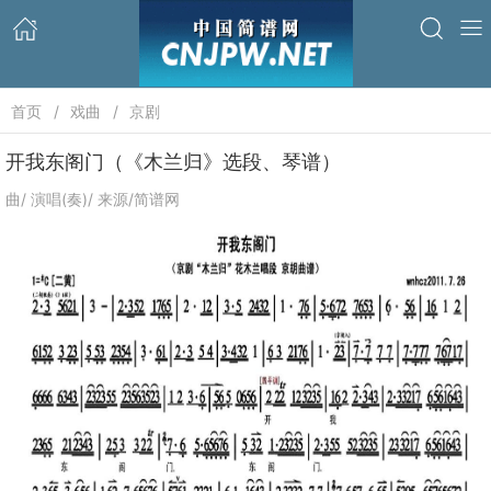
首页
戏曲
京剧
开我东阁门（《木兰归》选段、琴谱）
曲/ 演唱(奏)/ 来源/简谱网