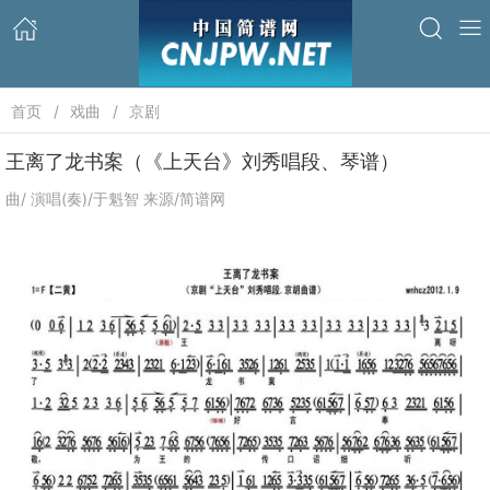
首页
戏曲
京剧
王离了龙书案（《上天台》刘秀唱段、琴谱）
曲/ 演唱(奏)/于魁智 来源/简谱网