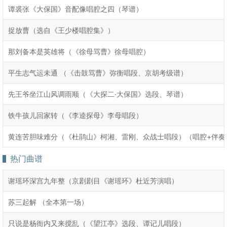
谭裘张《大保国》音配像唱腔之四（琴谱）
捉放曹（选自《王少楼唱腔集》）
那刘备本是英雄将（《徐母骂曹》徐母唱腔）
平生志气运未通 （《击鼓骂曹》弥衡唱段、京胡考级谱）
先王爷坐江山风调雨顺（《大探二·大保国》选段、琴谱）
铁牛孩儿回家转（《李逵探母》李母唱段）
黄连苦胆味难分（《杜鹃山》柯湘、雷刚、众战士唱段）（唱腔+伴奏
热门曲谱
谢瑶环深宫九年整（京剧剧目《谢瑶环》杜近芳演唱）
苏三起解 （全本第一场）
只说是杨衙内又来搅乱（《望江亭》选段、谭记儿唱段）