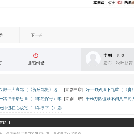
谱）
下一首：
类别：
京剧
谱
曲谱纠错
发布：秋叶起舞
金殿一声高骂（《贺后骂殿》选
[
京剧曲谱
]
好一似嫦娥下九重（《贵
）
杨贵妃唱段）
一路行来暗思量（《李逵探母》李
[
京剧曲谱
]
千难万险也难不倒共产党
谱）
港》高志扬唱段、琴谱）
元帅但把心放宽（《牛皋下书》选
、侯喜瑞演唱版）
帮助
|
来，仅供爱好者学习和研究使用，版权归原作者所有。