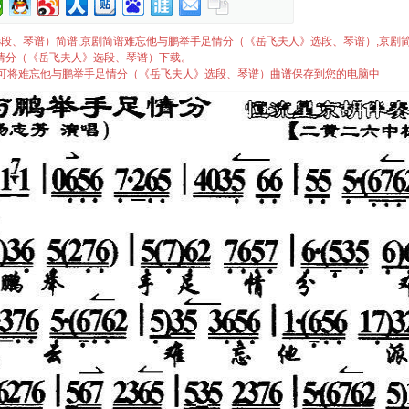
夫人》选段、琴谱）简谱,京剧简谱难忘他与鹏举手足情分（《岳飞夫人》选段、琴谱）,京剧
情分（《岳飞夫人》选段、琴谱）下载。
”即可将难忘他与鹏举手足情分（《岳飞夫人》选段、琴谱）曲谱保存到您的电脑中