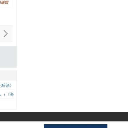
妃醉酒》
人（《海