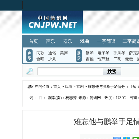
首页
声乐
器乐
戏曲
一字简谱
二字简
民歌
通俗
美声
钢琴
电子琴
手风琴
萨克
声
器
乐
乐
合唱
少儿
吉他
葫芦丝
二胡
琵琶
您所在的位置：
首页
>
戏曲
>
京剧
> 难忘他与鹏举手足情分（《岳
词：
曲：
演唱(奏)：杨志芳
来源：简谱网
热度：
173 ℃
日期：2
难忘他与鹏举手足