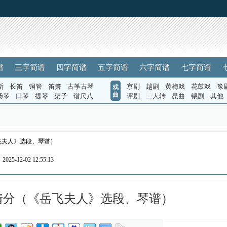
谱
三字简谱
四字简谱
五字简谱
六字简谱
七字简谱
斯
长笛
铜管
笛箫
古筝古琴
京剧
越剧
黄梅戏
花鼓戏
豫
戏
曲
扬琴
口琴
提琴
架子
谱尺八
评剧
二人转
昆曲
锡剧
其他
飞夫人》选段、琴谱）
025-12-02 12:55:13
情分（《岳飞夫人》选段、琴谱）