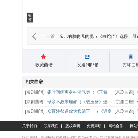
标
签
上一首：
亲儿的脸吻儿的腮（《白蛇传》选段、琴
收藏曲谱
发送到邮箱
打印曲
相关曲谱
[
京剧曲谱
]
霎时间病离身神清气爽（《玉簪
[
京剧曲谱
]
误》窦娥唱段、京胡曲谱）
段、贺后唱段
[
京剧曲谱
]
母亲不必来埋怨（《碧玉簪》选
[
京剧曲谱
]
段、琴谱）
逵唱段、京胡
[
京剧曲谱
]
众百姓都道你为官清正 （《遇皇
[
京剧曲谱
]
后》李后唱段）
段、牛皋唱段
关于我们
|
联系我们
|
版权声明
|
免责声明
|
网站合作
|
网站
版权声明：简谱网所有曲谱及资料均为作者提供或网友推荐收集整理而