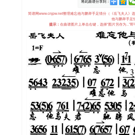
将此曲谱分享到：
简谱网www.cnjpw.net整理难忘他与鹏举手足情分（《岳飞
他与鹏举手足
提示：
在曲谱图片上单击右键，选择“图片另存为...