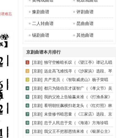
黄梅戏曲谱
花鼓戏曲谱
豫剧曲谱
评剧曲谱
简谱难忘
二人转曲谱
昆曲曲谱
锡剧曲谱
其他曲谱
京剧曲谱本月排行
[京剧]
独守空帷暗长叹（《望江亭》谭记儿唱
段、伴奏谱）
[京剧]
远走高飞难找寻（《沙家浜》选段、琴
谱）
[京剧]
共产党员（《智取威虎山》杨子荣唱
段、琴谱）
[京剧]
都只为陆伯言才谋智广（《孝义节》吴
国太唱段、琴谱）
[京剧]
我的父抢上告输赢未准（《打渔杀家》
肖桂英唱段、琴谱）
[京剧]
看明朝狂飙横扫老龙头（《红灯照》林
黑娘唱段、京胡曲谱）
[京剧]
未曾修书暗思量（《三家店》选段、京
胡伴奏谱）
[京剧]
忠于人民忠于党（《海港》方海珍唱
段、琴谱）
[京剧]
我父王不把那恩情来准（《银屏公主》