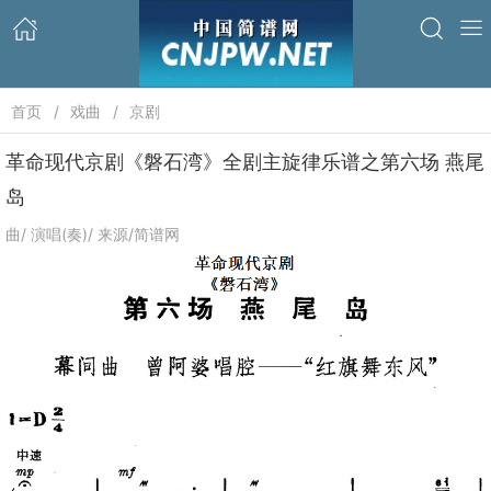
首页
戏曲
京剧
革命现代京剧《磐石湾》全剧主旋律乐谱之第六场 燕尾
岛
曲/ 演唱(奏)/ 来源/简谱网