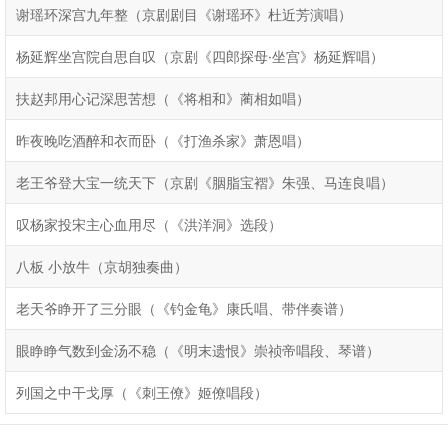
谢瑶环深宫九年整（京剧剧目《谢瑶环》杜近芳演唱）
杨延辉坐宫院自思自叹（京剧《四郎探母·坐宫》杨延辉唱）
扶赵邦用心记深思苦想（《将相和》蔺相如唱）
昨夜晚吃酒醉和衣而卧（《打渔杀家》萧恩唱）
老王爷登大宝一统天下（京剧《胭脂宝褶》朱强、马连良唱）
叹杨家投宋主心血用尽（《洪洋洞》选段）
八板 小放牛（京胡独奏曲）
老天爷睁开了三分眼（《钓金龟》康氏唱、带伴奏谱）
眼睁睁气数到金汤不稳（《明末遗恨》崇祯帝唱段、琴谱）
列国之中干戈厚（《刺王僚》姬僚唱段）