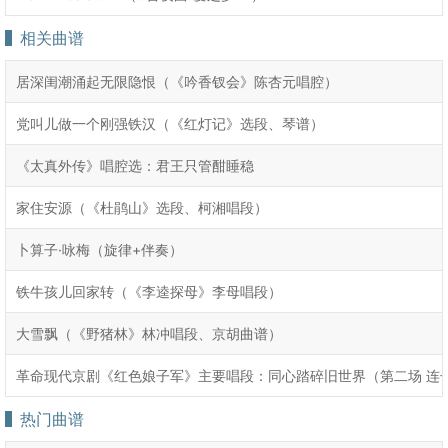
相关曲谱
居深闺潮涌起无限隐恨（《吟香钗会》陈杏元唱腔）
党叫儿做一个刚强铁汉（《红灯记》选段、琴谱）
《太真外传》唱腔选：君王只管酣睡稳
家住安源（《杜鹃山》选段、柯湘唱段）
卜算子·咏梅（旋律+伴奏）
铁牛孩儿回家转（《李逵探母》李母唱段）
大雪飘（《野猪林》林冲唱段、京胡曲谱）
革命现代京剧《红色娘子军》主要唱段：同心踏碎旧世界（第二场 连
热门曲谱