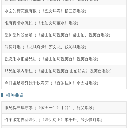
水面的荷花也有根（《五女拜寿》杨三春唱段）
惟有真情永流长（《七仙女与董永》唱段）
望你望到谷登场（《梁山伯与祝英台》梁山伯、祝英台唱段）
洞房对唱（《龙凤奇缘》苏文龙、钱彩凤唱段）
强忍泪水把梁兄劝（《梁山伯与祝英台》祝英台唱段）
只见伯娘内堂往（《梁山伯与祝英台·山伯访友》祝英台唱段）
今日里是老身我千秋寿庆（《百岁挂帅》佘太君唱段）
相关曲谱
眼见得三年守孝（《惊天一兰》中谷兰、施父唱段）
悔不该闹春登墙头（《墙头马上》李千斤、裴少俊对唱）