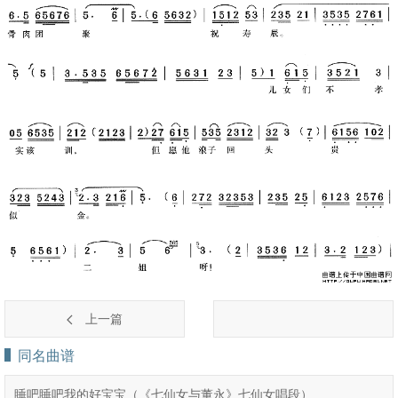
上一篇
同名曲谱
睡吧睡吧我的好宝宝（《七仙女与董永》七仙女唱段）