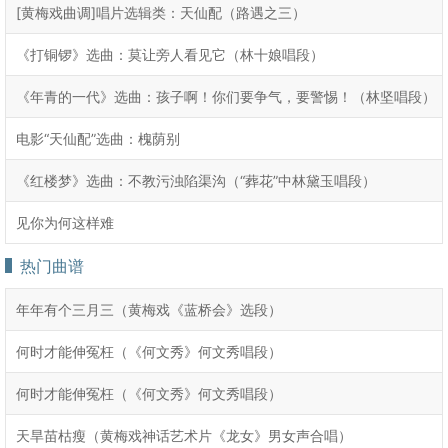
[黄梅戏曲调]唱片选辑类：天仙配（路遇之三）
《打铜锣》选曲：莫让旁人看见它（林十娘唱段）
《年青的一代》选曲：孩子啊！你们要争气，要警惕！（林坚唱段）
电影“天仙配”选曲：槐荫别
《红楼梦》选曲：不教污浊陷渠沟（“葬花”中林黛玉唱段）
见你为何这样难
热门曲谱
年年有个三月三（黄梅戏《蓝桥会》选段）
何时才能伸冤枉（《何文秀》何文秀唱段）
何时才能伸冤枉（《何文秀》何文秀唱段）
天旱苗枯瘦（黄梅戏神话艺术片《龙女》男女声合唱）