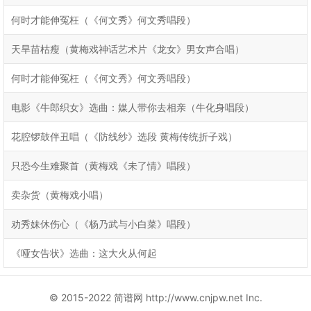
何时才能伸冤枉（《何文秀》何文秀唱段）
天旱苗枯瘦（黄梅戏神话艺术片《龙女》男女声合唱）
何时才能伸冤枉（《何文秀》何文秀唱段）
电影《牛郎织女》选曲：媒人带你去相亲（牛化身唱段）
花腔锣鼓伴丑唱（《防线纱》选段 黄梅传统折子戏）
只恐今生难聚首（黄梅戏《未了情》唱段）
卖杂货（黄梅戏小唱）
劝秀妹休伤心（《杨乃武与小白菜》唱段）
《哑女告状》选曲：这大火从何起
© 2015-2022 简谱网 http://www.cnjpw.net Inc.