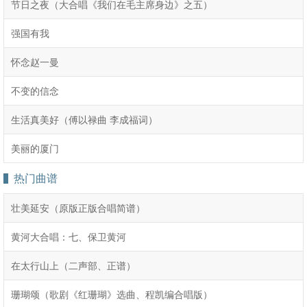
节日之夜（大合唱《我们在毛主席身边》之五）
强国有我
怀念赵一曼
不变的信念
生活真美好（傅以禄曲 李成福词）
美丽的厦门
热门曲谱
壮美延安（原版正版合唱简谱）
黄河大合唱：七、保卫黄河
在太行山上（二声部、正谱）
珊瑚颂（歌剧《红珊瑚》选曲、程凯编合唱版）