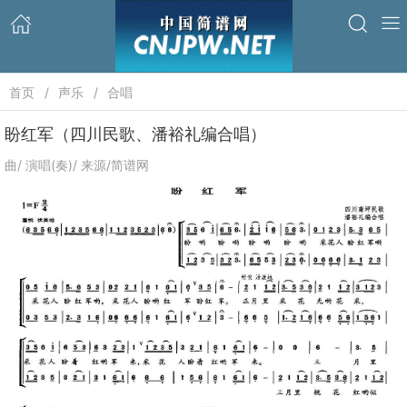
首页
声乐
合唱
盼红军（四川民歌、潘裕礼编合唱）
曲/ 演唱(奏)/ 来源/简谱网