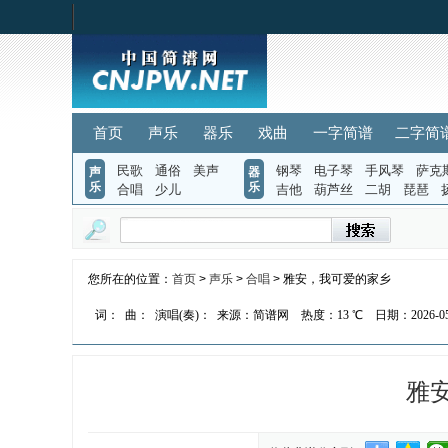
首页
声乐
器乐
戏曲
一字简谱
二字简
民歌
通俗
美声
钢琴
电子琴
手风琴
萨克
声
器
乐
乐
合唱
少儿
吉他
葫芦丝
二胡
琵琶
您所在的位置：
首页
>
声乐
>
合唱
> 雅安，我可爱的家乡
词：
曲：
演唱(奏)：
来源：简谱网
热度：
13 ℃
日期：2026-05-
雅