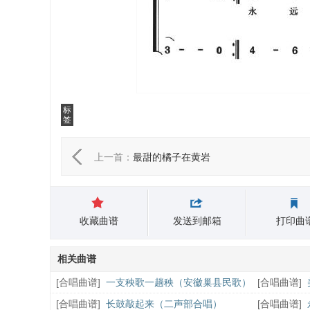
标
签
上一首：
最甜的橘子在黄岩
收藏曲谱
发送到邮箱
打印曲
相关曲谱
[
合唱曲谱
]
一支秧歌一趟秧（安徽巢县民歌）
[
合唱曲谱
]
曲）
[
合唱曲谱
]
长鼓敲起来（二声部合唱）
[
合唱曲谱
]