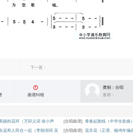
下一首：
类别：
合唱
谱
曲谱纠错
发布：
美丽的花环（万卯义词 侯小声
[
合唱曲谱
]
青春起跑线（中学生歌曲
永远和人民在一起（李朝润词 吴
[
合唱曲谱
]
花非花（正谱、杨鸿年编