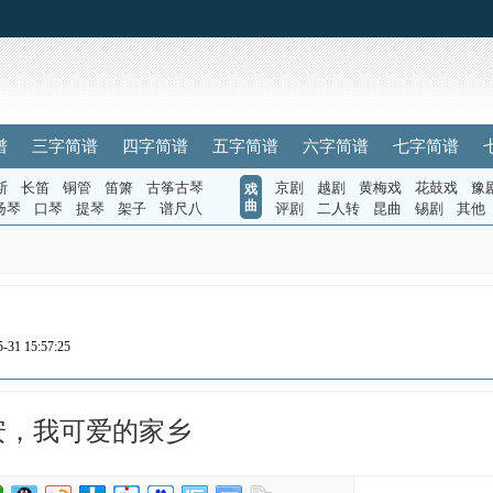
谱
三字简谱
四字简谱
五字简谱
六字简谱
七字简谱
斯
长笛
铜管
笛箫
古筝古琴
京剧
越剧
黄梅戏
花鼓戏
豫
戏
曲
扬琴
口琴
提琴
架子
谱尺八
评剧
二人转
昆曲
锡剧
其他
31 15:57:25
安，我可爱的家乡