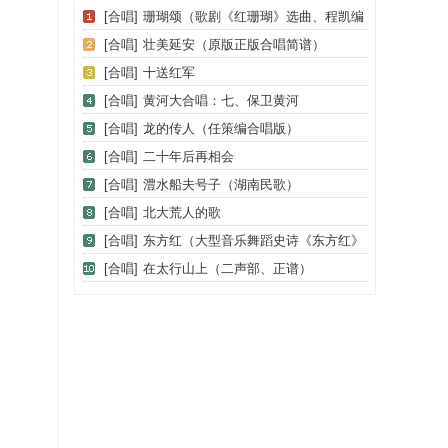
[合唱]
珊瑚颂（歌剧《红珊瑚》选曲、程凯编
合唱版）
[合唱]
壮美延安（原版正版合唱简谱）
[合唱]
十送红军
[合唱]
黄河大合唱：七、保卫黄河
[合唱]
龙的传人（任策编合唱版）
[合唱]
二十年后再相会
[合唱]
澧水船夫号子（湖南民歌）
[合唱]
北大荒人的歌
[合唱]
东方红（大型音乐舞蹈史诗《东方红》
歌曲集）
[合唱]
在太行山上（二声部、正谱）