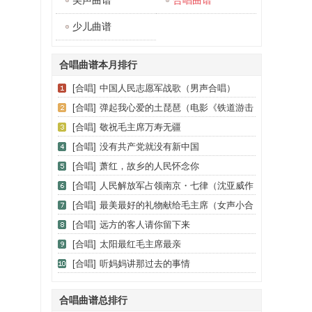
美声曲谱
合唱曲谱
少儿曲谱
合唱曲谱本月排行
[合唱]
中国人民志愿军战歌（男声合唱）
[合唱]
弹起我心爱的土琵琶（电影《铁道游击
队》插曲）
[合唱]
敬祝毛主席万寿无疆
[合唱]
没有共产党就没有新中国
[合唱]
萧红，故乡的人民怀念你
[合唱]
人民解放军占领南京・七律（沈亚威作
曲）（版本一）
[合唱]
最美最好的礼物献给毛主席（女声小合
唱）
[合唱]
远方的客人请你留下来
[合唱]
太阳最红毛主席最亲
[合唱]
听妈妈讲那过去的事情
合唱曲谱总排行