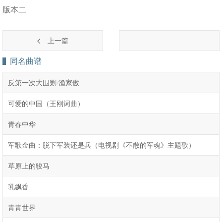
版本二
上一篇
同名曲谱
反第一次大围剿·渔家傲
可爱的中国（王刚词曲）
青春中华
军歌金曲：脱下军装还是兵（电视剧《不散的军魂》主题歌）
草原上的骏马
乳飘香
青青世界