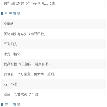
共和国的旗帜（牟书令词 臧云飞曲）
相关曲谱
皇藏峪
脚追潮头有奔头（南通民歌）
五彩阳光
永定门情怀
提高警惕 保卫祖国（混声合唱）
我俩有一个好宝宝（男女声二重唱）
石工小唱
遥望（刘爱斌词 李平曲）
热门曲谱