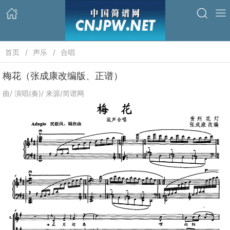
首页
声乐
合唱
梅花（张成康改编版、正谱）
曲/ 演唱(奏)/ 来源/简谱网