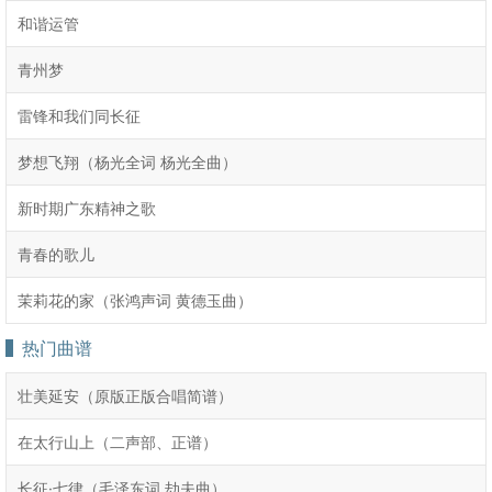
和谐运管
青州梦
雷锋和我们同长征
梦想飞翔（杨光全词 杨光全曲）
新时期广东精神之歌
青春的歌儿
茉莉花的家（张鸿声词 黄德玉曲）
热门曲谱
壮美延安（原版正版合唱简谱）
在太行山上（二声部、正谱）
长征·七律（毛泽东词 劫夫曲）