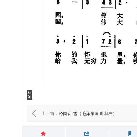
标
签
上一首：
沁园春·雪（毛泽东词 叶枫曲）