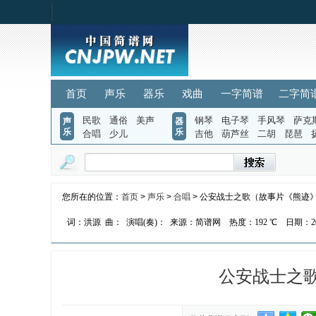
首页
声乐
器乐
戏曲
一字简谱
二字简
民歌
通俗
美声
钢琴
电子琴
手风琴
萨克
声
器
乐
乐
合唱
少儿
吉他
葫芦丝
二胡
琵琶
您所在的位置：
首页
>
声乐
>
合唱
> 公安战士之歌（故事片《熊迹
词：洪源
曲：
演唱(奏)：
来源：简谱网
热度：
192 ℃
日期：202
公安战士之