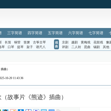
谱
三字简谱
四字简谱
五字简谱
六字简谱
七字简谱
斯
长笛
铜管
笛箫
古筝古琴
京剧
越剧
黄梅戏
花鼓戏
豫
戏
曲
扬琴
口琴
提琴
架子
谱尺八
评剧
二人转
昆曲
锡剧
其他
》插曲）
5-10-20 11:43:36
歌（故事片《熊迹》插曲）