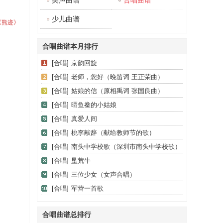
美声曲谱
合唱曲谱
少儿曲谱
《熊迹》
合唱曲谱本月排行
[合唱]
京韵回旋
[合唱]
老师，您好（晚笛词 王正荣曲）
[合唱]
姑娘的信（原相禹词 张国良曲）
[合唱]
晒鱼鲞的小姑娘
[合唱]
真爱人间
[合唱]
桃李献辞（献给教师节的歌）
[合唱]
南头中学校歌（深圳市南头中学校歌）
[合唱]
垦荒牛
[合唱]
三位少女（女声合唱）
[合唱]
军营一首歌
合唱曲谱总排行