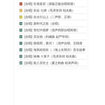
[合唱]
壮美延安（原版正版合唱简谱）
[合唱]
长征·七律（毛泽东词 劫夫曲）
[合唱]
在太行山上（二声部、正谱）
[合唱]
新时代之歌（合唱）
[合唱]
世纪中国梦（混声四部合唱简谱）
[合唱]
买吉他（刘威曲 赵严华词）
[合唱]
怒吼吧，黄河！（混声合唱、五线谱
版）
[合唱]
海风轻轻吹（《海上生明月》音乐故事
片歌曲）
[合唱]
咏梅·卜算子（毛泽东词 劫夫曲）
[合唱]
歌八百壮士（夏之秋曲 桂涛声词）