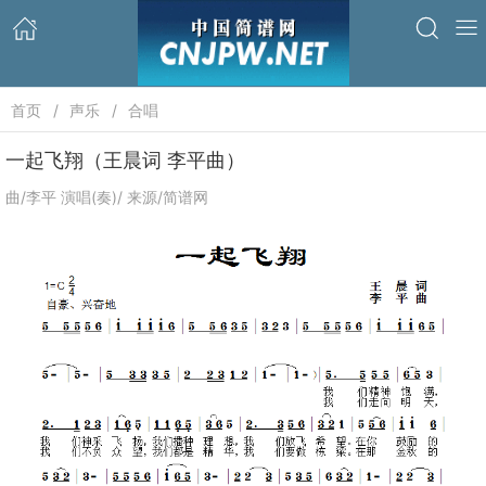
首页
声乐
合唱
一起飞翔（王晨词 李平曲）
曲/李平 演唱(奏)/ 来源/简谱网