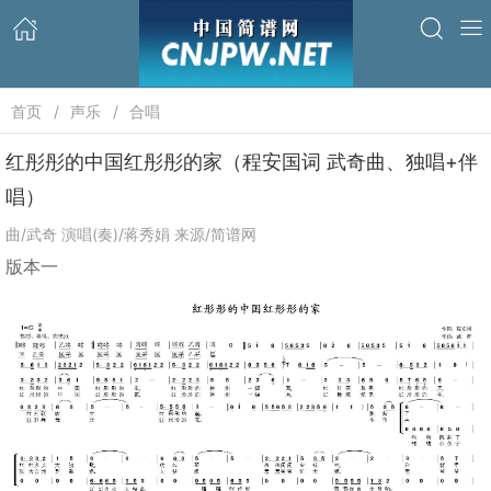
首页
声乐
合唱
红彤彤的中国红彤彤的家（程安国词 武奇曲、独唱+伴
唱）
曲/武奇 演唱(奏)/蒋秀娟 来源/简谱网
版本一