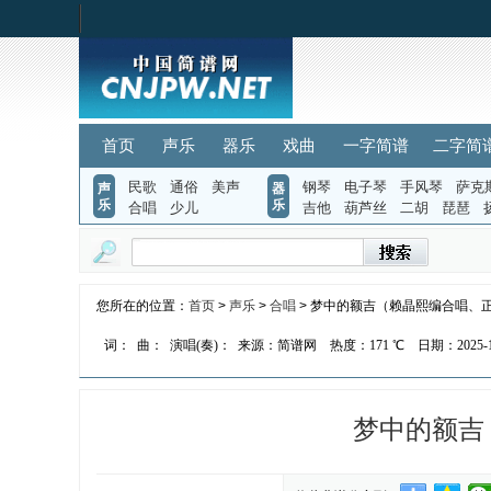
首页
声乐
器乐
戏曲
一字简谱
二字简
民歌
通俗
美声
钢琴
电子琴
手风琴
萨克
声
器
乐
乐
合唱
少儿
吉他
葫芦丝
二胡
琵琶
您所在的位置：
首页
>
声乐
>
合唱
> 梦中的额吉（赖晶熙编合唱、
词：
曲：
演唱(奏)：
来源：简谱网
热度：
171 ℃
日期：2025-10
梦中的额吉