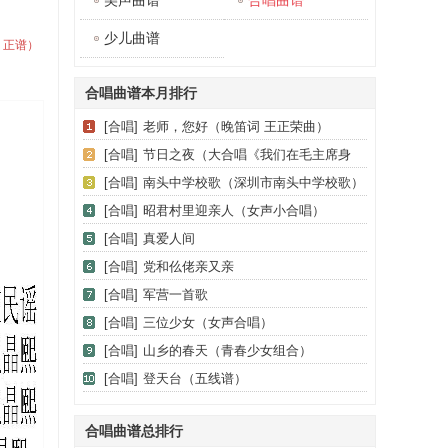
美声曲谱
合唱曲谱
少儿曲谱
、正谱）
合唱曲谱本月排行
[合唱]
老师，您好（晚笛词 王正荣曲）
[合唱]
节日之夜（大合唱《我们在毛主席身
边》之五）
[合唱]
南头中学校歌（深圳市南头中学校歌）
[合唱]
昭君村里迎亲人（女声小合唱）
[合唱]
真爱人间
[合唱]
党和仫佬亲又亲
[合唱]
军营一首歌
[合唱]
三位少女（女声合唱）
[合唱]
山乡的春天（青春少女组合）
[合唱]
登天台（五线谱）
合唱曲谱总排行