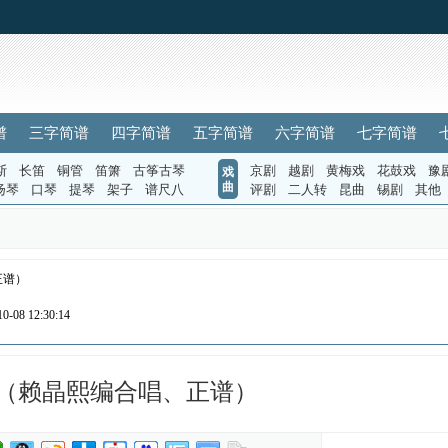
谱
三字简谱
四字简谱
五字简谱
六字简谱
七字简谱
斯
长笛
铜管
笛箫
古筝古琴
京剧
越剧
黄梅戏
花鼓戏
豫
戏
曲
扬琴
口琴
提琴
架子
谱尺八
评剧
二人转
昆曲
锡剧
其他
正谱）
-08 12:30:14
（赖晶熙编合唱、正谱）