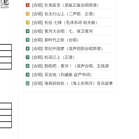
[合唱]
壮美延安（原版正版合唱简谱）
[合唱]
在太行山上（二声部、正谱）
[合唱]
长征·七律（毛泽东词 劫夫曲）
[合唱]
黄河大合唱：七、保卫黄河
[合唱]
新时代之歌（合唱）
[合唱]
世纪中国梦（混声四部合唱简谱）
[合唱]
松花江上（正谱）
[合唱]
怒吼吧，黄河！（混声合唱、五线谱
版）
[合唱]
买吉他（刘威曲 赵严华词）
[合唱]
海风轻轻吹（《海上生明月》音乐故事
片歌曲）