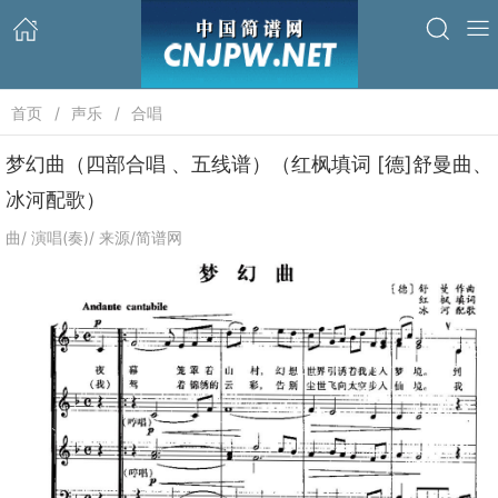
首页
声乐
合唱
梦幻曲（四部合唱 、五线谱）（红枫填词 [德]舒曼曲、
冰河配歌）
曲/ 演唱(奏)/ 来源/简谱网