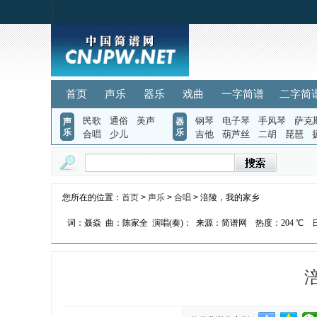
首页
声乐
器乐
戏曲
一字简谱
二字简
民歌
通俗
美声
钢琴
电子琴
手风琴
萨克
声
器
乐
乐
合唱
少儿
吉他
葫芦丝
二胡
琵琶
您所在的位置：
首页
>
声乐
>
合唱
> 涪陵，我的家乡
词：聂焱
曲：陈家全
演唱(奏)：
来源：简谱网
热度：
204 ℃
日