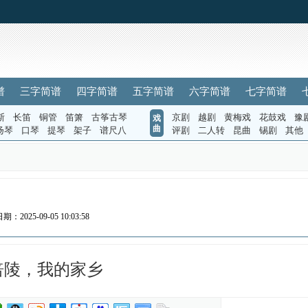
谱
三字简谱
四字简谱
五字简谱
六字简谱
七字简谱
斯
长笛
铜管
笛箫
古筝古琴
京剧
越剧
黄梅戏
花鼓戏
豫
戏
曲
扬琴
口琴
提琴
架子
谱尺八
评剧
二人转
昆曲
锡剧
其他
期：2025-09-05 10:03:58
涪陵，我的家乡