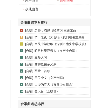
美声曲谱
合唱曲谱
少儿曲谱
合唱曲谱本月排行
[合唱]
老师，您好（晚笛词 王正荣曲）
[合唱]
节日之夜（大合唱《我们在毛主席身
边》之五）
[合唱]
南头中学校歌（深圳市南头中学校歌）
[合唱]
昭君村里迎亲人（女声小合唱）
[合唱]
真爱人间
[合唱]
党和仫佬亲又亲
[合唱]
军营一首歌
[合唱]
三位少女（女声合唱）
[合唱]
山乡的春天（青春少女组合）
[合唱]
登天台（五线谱）
合唱曲谱总排行