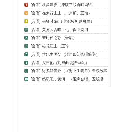
[合唱]
壮美延安（原版正版合唱简谱）
[合唱]
在太行山上（二声部、正谱）
[合唱]
长征·七律（毛泽东词 劫夫曲）
[合唱]
黄河大合唱：七、保卫黄河
[合唱]
新时代之歌（合唱）
[合唱]
松花江上（正谱）
[合唱]
世纪中国梦（混声四部合唱简谱）
[合唱]
买吉他（刘威曲 赵严华词）
[合唱]
海风轻轻吹（《海上生明月》音乐故事
片歌曲）
[合唱]
怒吼吧，黄河！（混声合唱、五线谱
版）