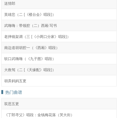
送情郎
英雄悲（二 [《楼台会》唱段]）
武嗨嗨：带领腔（二）西厢·写书
老摔镜架调（三 [《小两口分家》唱段]）
南边道胡胡腔一（《西厢》唱段）
软口武嗨嗨（《九子图》唱段）
大救驾（二 [《天缘配》唱段]）
胡弄妈妈五更
热门曲谱
双思五更
《丁郎寻父》唱段：金钱梅花落（哭大街）