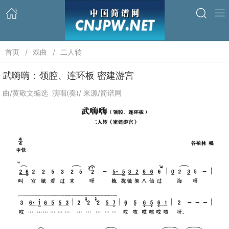
首页
戏曲
二人转
武嗨嗨：领腔、连环板 密建游宫
曲/黄敬文编选 演唱(奏)/ 来源/简谱网