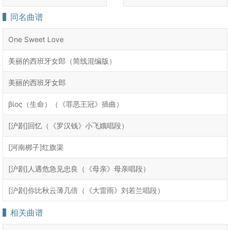
同名曲谱
One Sweet Love
美丽的西班牙女郎（简线混编版）
美丽的西班牙女郎
βίος（生命）（《罪恶王冠》插曲）
[沪剧]回忆（《罗汉钱》小飞娥唱段）
[河南梆子]红旗渠
[沪剧]人遇危急见忠良（《母亲》母亲唱段）
[沪剧]你比秋云薄几倍（《大雷雨》刘若兰唱段）
相关曲谱