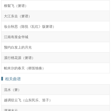
柳絮飞（箫谱）
大江东去（箫谱）
妆台秋思（陈悦《乱红》版箫谱）
江南有座金华城
预约白发上的月光
溪行桃花源（箫谱）
帕米尔的春天（梆笛独奏）
相关曲谱
流水（箫）
越调驻云飞（山东民乐、笛子）
潇湘水云