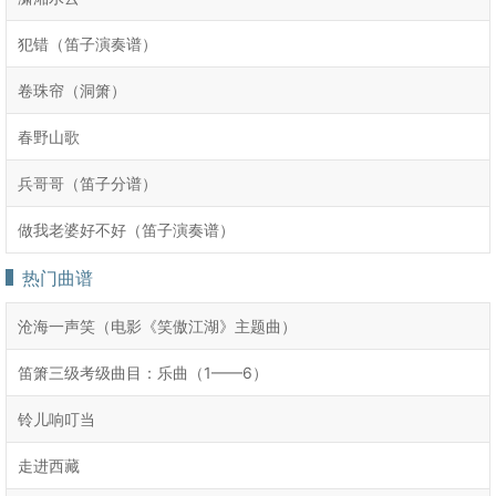
犯错（笛子演奏谱）
卷珠帘（洞箫）
春野山歌
兵哥哥（笛子分谱）
做我老婆好不好（笛子演奏谱）
热门曲谱
沧海一声笑（电影《笑傲江湖》主题曲）
笛箫三级考级曲目：乐曲（1——6）
铃儿响叮当
走进西藏