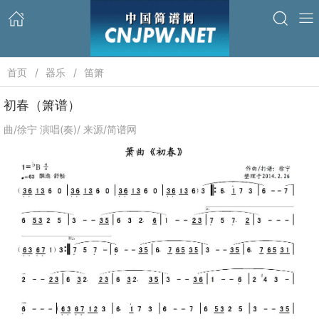
首页
器乐
笛箫
初春（箫谱）
曲/徐宁 演唱(奏)/ 来源/简谱网