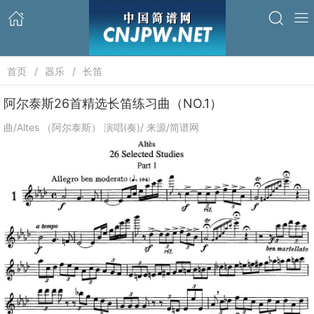
首页
器乐
长笛
阿尔泰斯26首精选长笛练习曲（NO.1）
曲/Altes （阿尔泰斯） 演唱(奏)/ 来源/简谱网