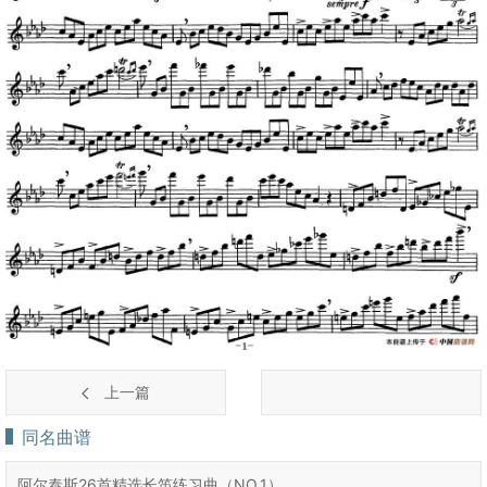
上一篇
同名曲谱
阿尔泰斯26首精选长笛练习曲（NO.1）