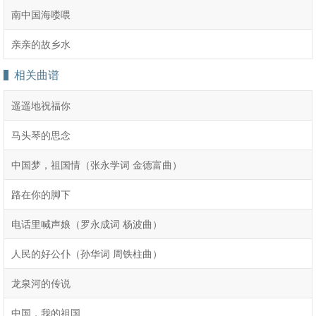
南中国海喽喂
亲亲的故乡水
相关曲谱
遥遥地祝福你
马头琴的思念
中国梦，祖国情（张永学词 金德富曲）
路在你的脚下
电话里喊声娘（罗永成词 杨波曲）
人民的好公仆（孙华词 周铁柱曲）
龙泉河的传说
中国，我的祖国