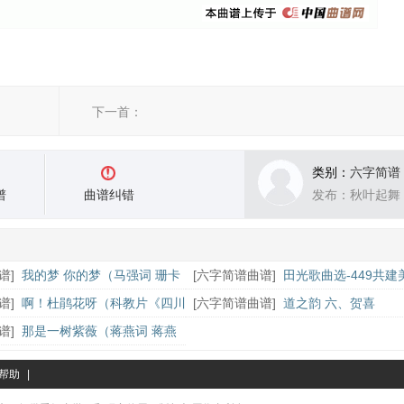
下一首：
类别：
六字简谱
谱
曲谱纠错
发布：秋叶起舞
谱
]
我的梦 你的梦（马强词 珊卡
[
六字简谱曲谱
]
田光歌曲选-449共建
家
谱
]
啊！杜鹃花呀（科教片《四川
[
六字简谱曲谱
]
道之韵 六、贺喜
）
谱
]
那是一树紫薇（蒋燕词 蒋燕
帮助
|