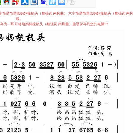
简谱,六字简谱简谱给妈妈梳梳头（黎强词 南风曲）,六字简谱简谱给妈妈梳梳头（黎强词 南
载。
存为...”即可将给妈妈梳梳头（黎强词 南风曲）曲谱保存到您的电脑中