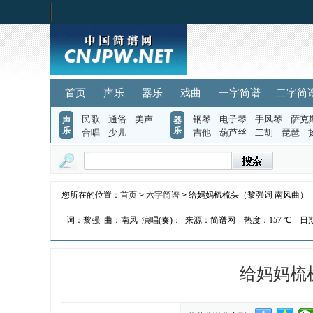
首页
声乐
器乐
戏曲
一字简谱
二字简
民歌
通俗
美声
钢琴
电子琴
手风琴
萨克
声
器
乐
乐
合唱
少儿
吉他
葫芦丝
二胡
琵琶
您所在的位置：
首页
>
六字简谱
> 给妈妈梳梳头（黎强词 南风曲）
词：黎强
曲：南风
演唱(奏)：
来源：简谱网
热度：
157 ℃
日期：
给妈妈梳