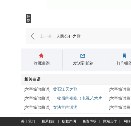
标
签
上一首：
人民公仆之歌
收藏曲谱
发送到邮箱
打印曲
相关曲谱
[
六字简谱曲谱
]
黄石江天之歌
[
六字简谱曲
曲）
[
六字简谱曲谱
]
丰收后的夜晚（电视艺术片
[
六字简谱曲
《海峡之声歌会》选曲）
杜鹃花》插曲
[
六字简谱曲谱
]
女法官的潇洒
[
六字简谱曲
张纯位曲）
关于我们
|
联系我们
|
版权声明
|
免责声明
|
网站合作
|
网站