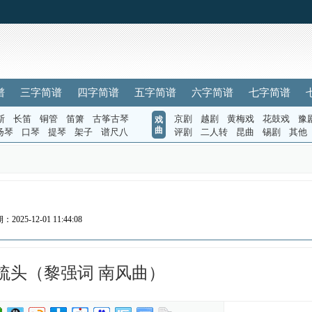
谱
三字简谱
四字简谱
五字简谱
六字简谱
七字简谱
斯
长笛
铜管
笛箫
古筝古琴
京剧
越剧
黄梅戏
花鼓戏
豫
戏
曲
扬琴
口琴
提琴
架子
谱尺八
评剧
二人转
昆曲
锡剧
其他
2025-12-01 11:44:08
梳头（黎强词 南风曲）