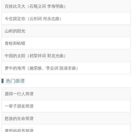
百姓比天大（石顺义词 李海明曲）
今生跟定你（云剑词 何永志曲）
山村的阳光
青蛙和蛤蟆
中国的太阳（祁荣祥词 郭克光曲）
梦中的海湾（施荣焕、李众词 陈涤非曲）
热门曲谱
愿得一行人简谱
一辈子朋友简谱
怒放的生命简谱
梦想的符号简谱