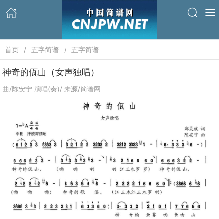
首页
五字简谱
五字简谱
神奇的佤山（女声独唱）
曲/陈安宁 演唱(奏)/ 来源/简谱网