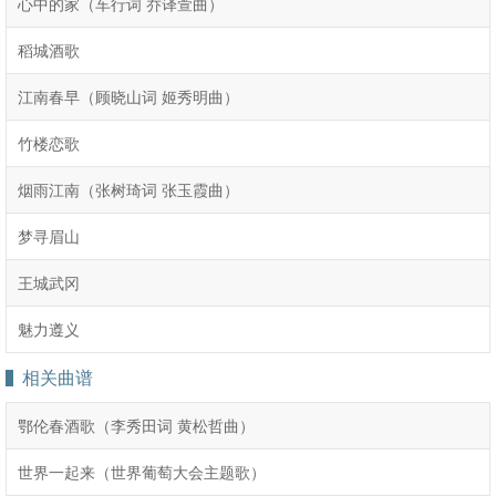
心中的家（车行词 乔译萱曲）
稻城酒歌
江南春早（顾晓山词 姬秀明曲）
竹楼恋歌
烟雨江南（张树琦词 张玉霞曲）
梦寻眉山
王城武冈
魅力遵义
相关曲谱
鄂伦春酒歌（李秀田词 黄松哲曲）
世界一起来（世界葡萄大会主题歌）