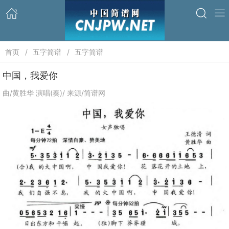
首页
五字简谱
五字简谱
中国，我爱你
曲/黄胜华 演唱(奏)/ 来源/简谱网