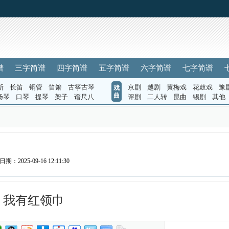
谱
三字简谱
四字简谱
五字简谱
六字简谱
七字简谱
斯
长笛
铜管
笛箫
古筝古琴
京剧
越剧
黄梅戏
花鼓戏
豫
戏
曲
扬琴
口琴
提琴
架子
谱尺八
评剧
二人转
昆曲
锡剧
其他
日期：2025-09-16 12:11:30
我有红领巾