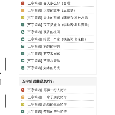
[五字简谱]
春天多么好（合唱）
[五字简谱]
太空的故事（五线谱）
[五字简谱]
天上的西藏（陈茂兴词 孙思源
曲）
[五字简谱]
宝宝摇篮曲（李幼容词 铁源曲）
[五字简谱]
飘香的祖国
[五字简谱]
给爱一个家（晚笛词 舒京曲）
[五字简谱]
妈妈的字典
[五字简谱]
有空常回家
[五字简谱]
苗家水磨坊
[五字简谱]
如水的月光
五字简谱曲谱总排行
[五字简谱]
愿得一行人简谱
[五字简谱]
一辈子朋友简谱
[五字简谱]
怒放的生命简谱
[五字简谱]
梦想的符号简谱