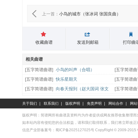
上一首：
小鸟的城市（张冰词 张国良曲）
收藏曲谱
发送到邮箱
打印曲
相关曲谱
[
五字简谱曲谱
]
小鸟的叫声（合唱）
[
五字简谱曲
[
五字简谱曲谱
]
快乐星期天
[
五字简谱曲
俊曲）
[
五字简谱曲谱
]
向春天报到（赵大国词 张文
[
五字简谱曲
曲）
关于我们
|
联系我们
|
版权声明
|
免责声明
|
网站合作
|
网站
版权声明：简谱网所有曲谱及资料均为作者提供或网友推荐收集整理而
如本站内容有侵犯您的合法权益，请和我们取得联系，我们将立即改正
信息产业部备案号：
蜀ICP备2025127025号
CopyRight © 2009-2015 