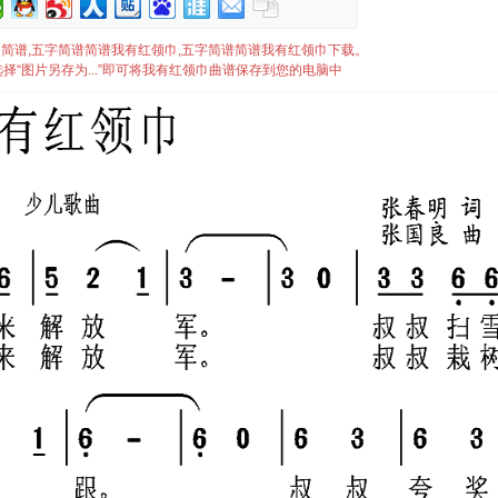
有红领巾简谱,五字简谱简谱我有红领巾,五字简谱简谱我有红领巾下载。
择“图片另存为...”即可将我有红领巾曲谱保存到您的电脑中