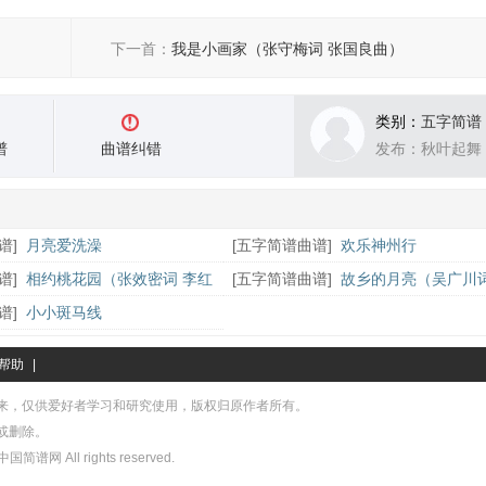
下一首：
我是小画家（张守梅词 张国良曲）
类别：
五字简谱
谱
曲谱纠错
发布：秋叶起舞
谱
]
月亮爱洗澡
[
五字简谱曲谱
]
欢乐神州行
谱
]
相约桃花园（张效密词 李红
[
五字简谱曲谱
]
故乡的月亮（吴广川词
雄曲）
谱
]
小小斑马线
帮助
|
来，仅供爱好者学习和研究使用，版权归原作者所有。
或删除。
中国简谱网 All rights reserved.