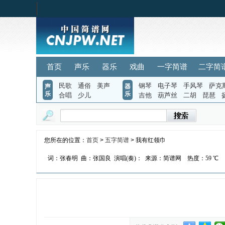
首页
声乐
器乐
戏曲
一字简谱
二字简
民歌
通俗
美声
钢琴
电子琴
手风琴
萨克
声
器
乐
乐
合唱
少儿
吉他
葫芦丝
二胡
琵琶
您所在的位置：
首页
>
五字简谱
> 我有红领巾
词：张春明
曲：张国良
演唱(奏)：
来源：简谱网
热度：
59 ℃