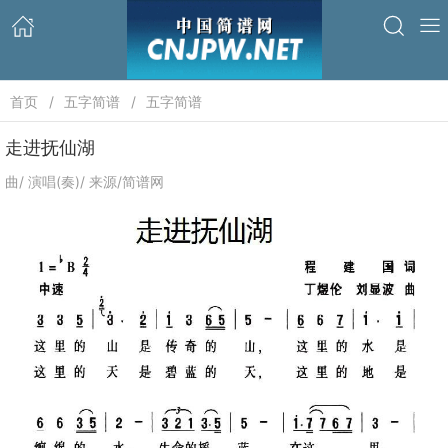
首页
五字简谱
五字简谱
走进抚仙湖
曲/ 演唱(奏)/ 来源/简谱网