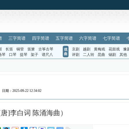
谱
三字简谱
四字简谱
五字简谱
六字简谱
七字简谱
斯
长笛
铜管
笛箫
古筝古琴
京剧
越剧
黄梅戏
花鼓戏
豫
戏
曲
扬琴
口琴
提琴
架子
谱尺八
评剧
二人转
昆曲
锡剧
其他
日期：2025-09-22 12:34:02
[唐]李白词 陈涌海曲）