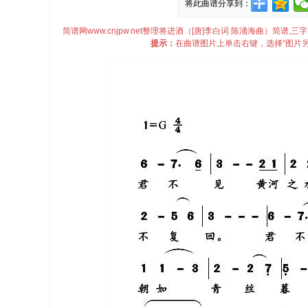
将此曲谱分享到：
简谱网www.cnjpw.net整理将进酒（[唐]李白词 陈涌海曲）简
提示：
在曲谱图片上单击右键，选择“图片另存