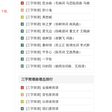
[三字简谱]
思乡曲（毛翰词 马思聪原曲 马晓
梅改编）
[三字简谱]
胆小鬼
曲）下载。
[三字简谱]
离愁赋
[三字简谱]
秋之梦（张树琦词 南风曲）
[三字简谱]
爱无边（段峨眉词 董文才 王顺娣
曲）
[三字简谱]
栽树苗（谢鹏飞 词曲）
[三字简谱]
桑梓情（郑义正 陈增光词 李式辉
曲）
[三字简谱]
平常心（陈亮词 艾惠秀曲）
[三字简谱]
一字歌
[三字简谱]
问斜阳（杨雨佳词曲、五线谱）
三字简谱曲谱总排行
[三字简谱]
金箍棒简谱
[三字简谱]
背包客简谱
[三字简谱]
出师表简谱
[三字简谱]
我们爱简谱