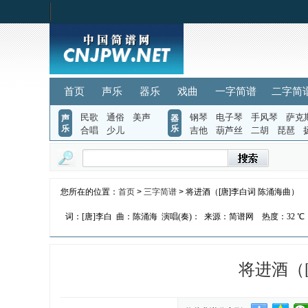
首页
声乐
器乐
戏曲
一字简谱
二字简
民歌
通俗
美声
钢琴
电子琴
手风琴
萨克
声
器
乐
乐
合唱
少儿
吉他
葫芦丝
二胡
琵琶
您所在的位置：
首页
>
三字简谱
> 将进酒（[唐]李白词 陈涌海曲）
词：[唐]李白
曲：陈涌海
演唱(奏)：
来源：简谱网
热度：
32 ℃
将进酒（