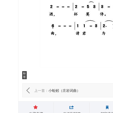
标
签
上一首：
小蚯蚓（庄岩词曲）