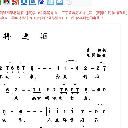
谱,三字简谱简谱将进酒（[唐]李白词 陈涌海曲）,三字简谱简谱将进酒（[唐]李白词 陈涌海
为...”即可将将进酒（[唐]李白词 陈涌海曲）曲谱保存到您的电脑中