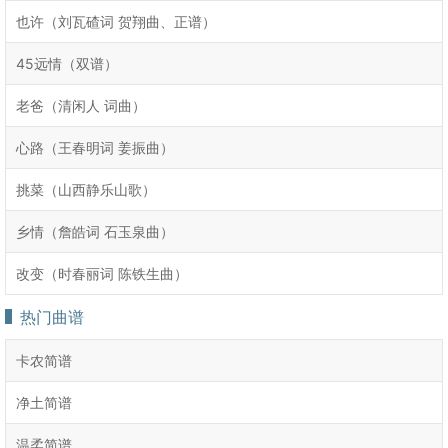
也许（刘瓦碴词 贺翔曲、正谱）
​45远情（双谱）
老爸（清闲人 词曲）
心路（王春明词 姜振曲）
挑菜（山西静乐山歌）
乡情（詹皓词 石玉泉曲）
改变（时春丽词 陈铁生曲）
热门曲谱
卡农简谱
净土简谱
温柔简谱