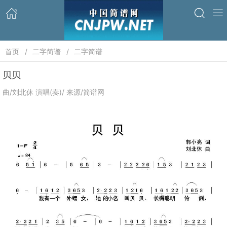
首页
二字简谱
二字简谱
贝贝
曲/刘北休 演唱(奏)/ 来源/简谱网