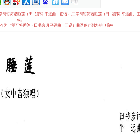
简谱,二字简谱简谱睡莲（田书彦词 平远曲、正谱）,二字简谱简谱睡莲（田书彦词 平远曲、
载。
存为...”即可将睡莲（田书彦词 平远曲、正谱）曲谱保存到您的电脑中