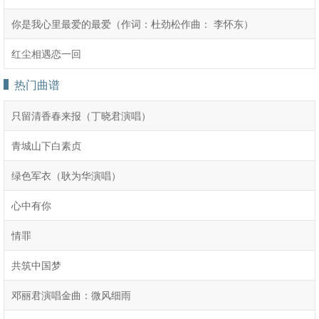
你是我心里最爱的最爱（作词：杜劲松作曲： 李怀东）
红尘相遇恋一回
热门曲谱
只留清香春来报（丁晓君演唱）
青城山下白素贞
绿色军衣（耿为华演唱）
心中有你
情罪
共筑中国梦
邓丽君演唱金曲：微风细雨