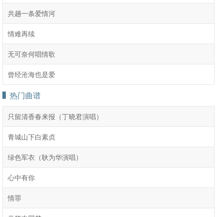
共趟一条爱情河
情难再续
无可奈何唱情歌
曾经沧海也是爱
热门曲谱
只留清香春来报（丁晓君演唱）
青城山下白素贞
绿色军衣（耿为华演唱）
心中有你
情罪