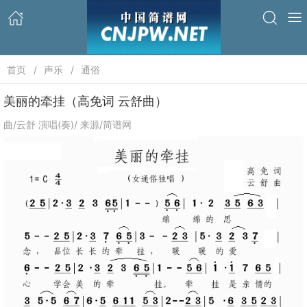
首页
声乐
通俗
美丽的牵挂（高免词 云舒曲）
曲/云舒 演唱(奏)/ 来源/简谱网