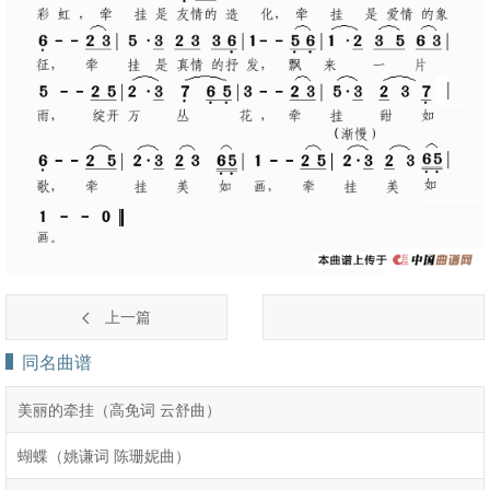
上一篇
同名曲谱
美丽的牵挂（高免词 云舒曲）
蝴蝶（姚谦词 陈珊妮曲）