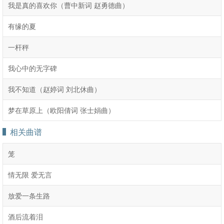
我是真的喜欢你（曹中新词 赵勇德曲）
有缘的夏
一杆秤
我心中的无字碑
我不知道（赵婷词 刘北休曲）
梦在草原上（欧阳倩词 张士娟曲）
相关曲谱
笼
情无限 爱无言
放爱一条生路
酒后流着泪