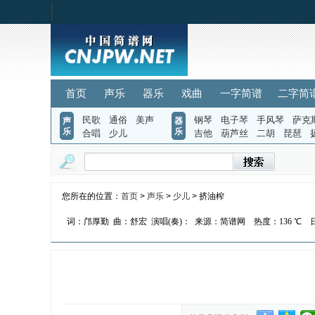
首页
声乐
器乐
戏曲
一字简谱
二字简
民歌
通俗
美声
钢琴
电子琴
手风琴
萨克
声
器
乐
乐
合唱
少儿
吉他
葫芦丝
二胡
琵琶
您所在的位置：
首页
>
声乐
>
少儿
> 挤油榨
词：邝厚勤
曲：舒宏
演唱(奏)：
来源：简谱网
热度：
136 ℃
日