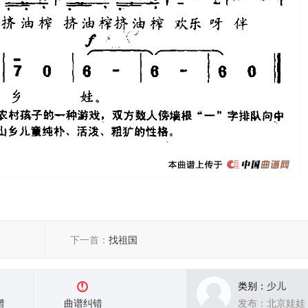
下一首：
找祖国
类别：
少儿
谱
曲谱纠错
发布：北京娃娃