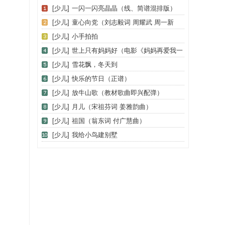
[少儿]
一闪一闪亮晶晶（线、简谱混排版）
[少儿]
童心向党（刘志毅词 周耀武 周一新
曲）
[少儿]
小手拍拍
[少儿]
世上只有妈妈好（电影《妈妈再爱我一
次》主题歌）
[少儿]
雪花飘，冬天到
[少儿]
快乐的节日（正谱）
[少儿]
放牛山歌（教材歌曲即兴配弹）
[少儿]
月儿（宋祖芬词 姜雅韵曲）
[少儿]
祖国（翁东词 付广慧曲）
[少儿]
我给小鸟建别墅