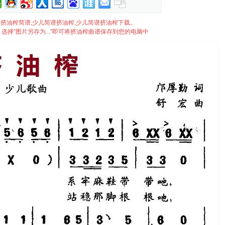
et整理挤油榨简谱,少儿简谱挤油榨,少儿简谱挤油榨下载。
选择“图片另存为...”即可将挤油榨曲谱保存到您的电脑中