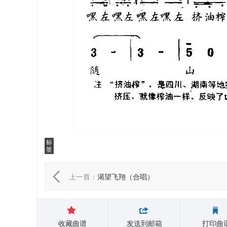
标
签
上一首：
渴望飞翔（合唱）
收藏曲谱
发送到邮箱
打印曲