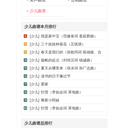
美声曲谱
合唱曲谱
少儿曲谱
少儿曲谱本月排行
[少儿]
我是家中宝（范修奎词 姜延辉曲）
[少儿]
三个娃娃种葵花（五线谱）
[少儿]
春天是我们的（张枚同词 陈雄曲、合
唱）
[少儿]
扬帆的起点（刘培汉词 钱诚曲）
[少儿]
夏天从哪里来（张冰词 孙广志曲）
[少儿]
读书的日子像过节
[少儿]
爱家
[少儿]
扫雪（李如会词 茅地曲）
[少儿]
黎家小阿妹
[少儿]
扫雪（李如会词 茅地曲）
少儿曲谱总排行