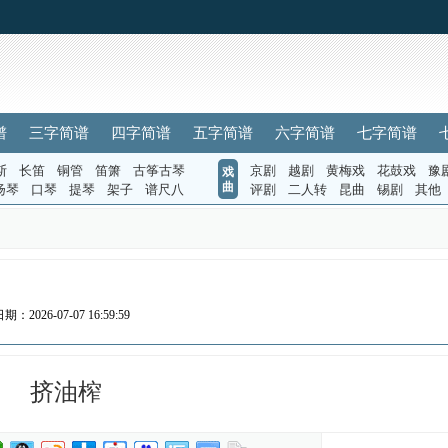
谱
三字简谱
四字简谱
五字简谱
六字简谱
七字简谱
斯
长笛
铜管
笛箫
古筝古琴
京剧
越剧
黄梅戏
花鼓戏
豫
戏
曲
扬琴
口琴
提琴
架子
谱尺八
评剧
二人转
昆曲
锡剧
其他
期：2026-07-07 16:59:59
挤油榨