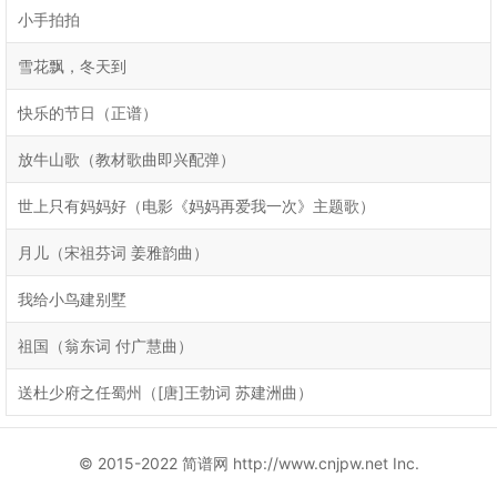
小手拍拍
雪花飘，冬天到
快乐的节日（正谱）
放牛山歌（教材歌曲即兴配弹）
世上只有妈妈好（电影《妈妈再爱我一次》主题歌）
月儿（宋祖芬词 姜雅韵曲）
我给小鸟建别墅
祖国（翁东词 付广慧曲）
送杜少府之任蜀州（[唐]王勃词 苏建洲曲）
© 2015-2022 简谱网 http://www.cnjpw.net Inc.