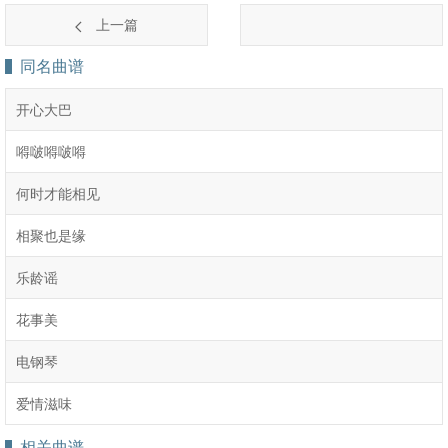
上一篇
同名曲谱
开心大巴
嘚啵嘚啵嘚
何时才能相见
相聚也是缘
乐龄谣
花事美
电钢琴
爱情滋味
相关曲谱