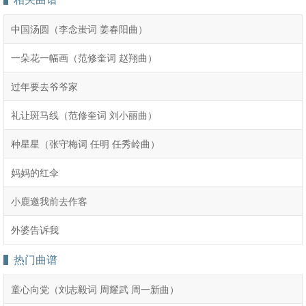
中国汤圆（李念蚩词 姜春阳曲）
一朵花一幅画（范修奎词 赵翔曲）
过年要去爷爷家
礼让斑马线（范修奎词 刘小丽曲）
种星星（张守梅词 任明 任秀岭曲）
妈妈的红伞
小鹿邀我前去作客
外婆告诉我
热门曲谱
童心向党（刘志毅词 周耀武 周一新曲）