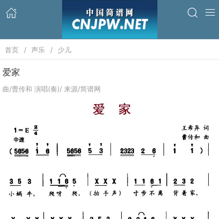
首页
声乐
少儿
爱家
曲/曹传和 演唱(奏)/ 来源/简谱网