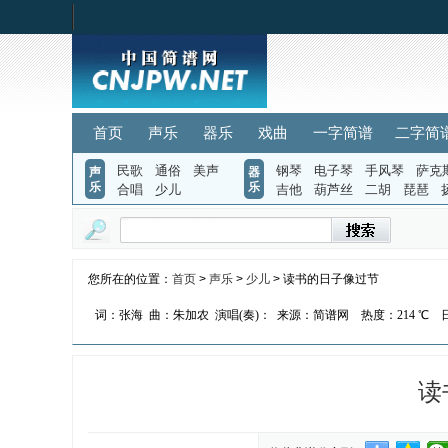
首页
声乐
器乐
戏曲
一字简谱
二字简
民歌
通俗
美声
钢琴
电子琴
手风琴
萨克
声
器
乐
乐
合唱
少儿
吉他
葫芦丝
二胡
琵琶
您所在的位置：
首页
>
声乐
>
少儿
> 读书的日子像过节
词：张海
曲：朱加农
演唱(奏)：
来源：简谱网
热度：
214 ℃
日
读