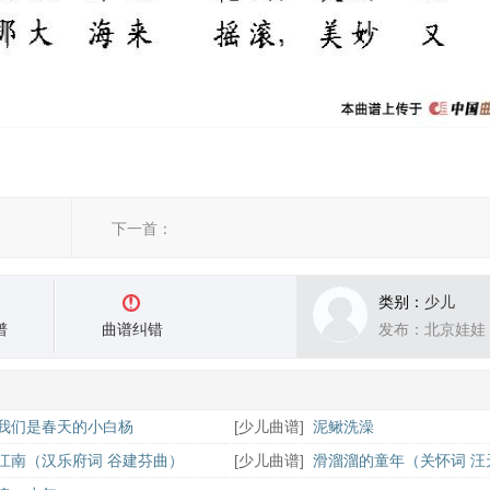
下一首：
类别：
少儿
谱
曲谱纠错
发布：北京娃娃
我们是春天的小白杨
[
少儿曲谱
]
泥鳅洗澡
江南（汉乐府词 谷建芬曲）
[
少儿曲谱
]
滑溜溜的童年（关怀词 汪