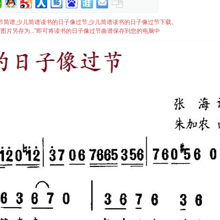
子像过节简谱,少儿简谱读书的日子像过节,少儿简谱读书的日子像过节下载。
图片另存为...”即可将读书的日子像过节曲谱保存到您的电脑中