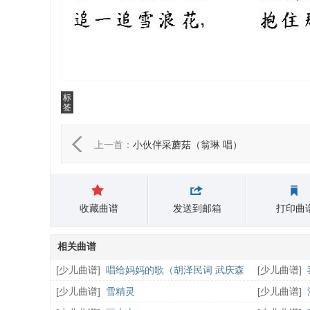
标
签
上一首：
小伙伴采蘑菇（翁琳 唱）
收藏曲谱
发送到邮箱
打印曲
相关曲谱
[
少儿曲谱
]
唱给妈妈的歌（胡泽民词 武庆森
[
少儿曲谱
]
曲）
[
少儿曲谱
]
雪精灵
[
少儿曲谱
]