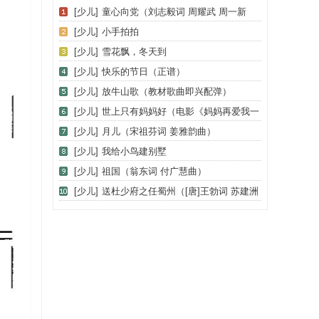
[少儿]
童心向党（刘志毅词 周耀武 周一新
曲）
[少儿]
小手拍拍
[少儿]
雪花飘，冬天到
[少儿]
快乐的节日（正谱）
[少儿]
放牛山歌（教材歌曲即兴配弹）
[少儿]
世上只有妈妈好（电影《妈妈再爱我一
次》主题歌）
[少儿]
月儿（宋祖芬词 姜雅韵曲）
[少儿]
我给小鸟建别墅
[少儿]
祖国（翁东词 付广慧曲）
[少儿]
送杜少府之任蜀州（[唐]王勃词 苏建洲
曲）