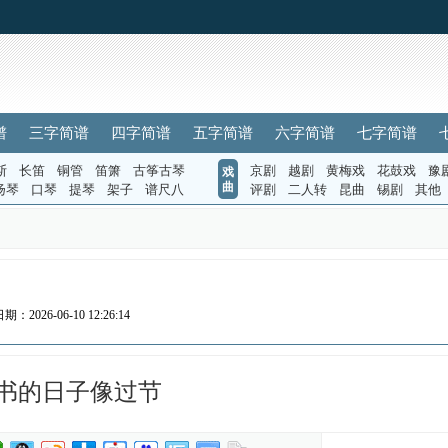
谱
三字简谱
四字简谱
五字简谱
六字简谱
七字简谱
斯
长笛
铜管
笛箫
古筝古琴
京剧
越剧
黄梅戏
花鼓戏
豫
戏
曲
扬琴
口琴
提琴
架子
谱尺八
评剧
二人转
昆曲
锡剧
其他
期：2026-06-10 12:26:14
书的日子像过节