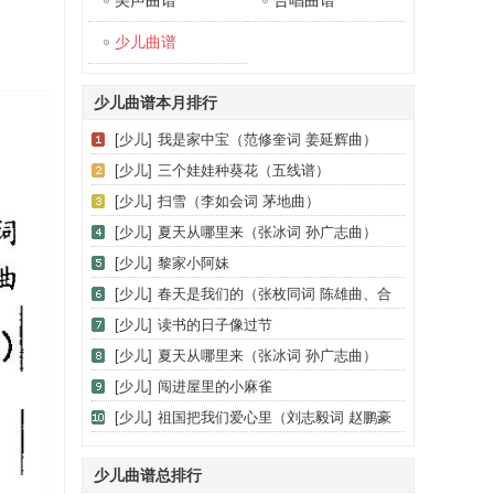
美声曲谱
合唱曲谱
少儿曲谱
少儿曲谱本月排行
[少儿]
我是家中宝（范修奎词 姜延辉曲）
[少儿]
三个娃娃种葵花（五线谱）
[少儿]
扫雪（李如会词 茅地曲）
[少儿]
夏天从哪里来（张冰词 孙广志曲）
[少儿]
黎家小阿妹
[少儿]
春天是我们的（张枚同词 陈雄曲、合
唱）
[少儿]
读书的日子像过节
[少儿]
夏天从哪里来（张冰词 孙广志曲）
[少儿]
闯进屋里的小麻雀
[少儿]
祖国把我们爱心里（刘志毅词 赵鹏豪
曲）
少儿曲谱总排行