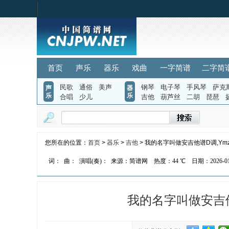
首页
声乐
器乐
戏曲
一字简谱
二字简
民歌
通俗
美声
钢琴
电子琴
手风琴
萨克
声
器
乐
乐
合唱
少儿
吉他
葫芦丝
二胡
琵琶
您所在的位置：
首页
>
器乐
>
吉他
> 我的名字叫做安吉他谱D调,Ym
词：
曲：
演唱(奏)：
来源：简谱网
热度：
44 ℃
日期：2026-01-
我的名字叫做安吉他