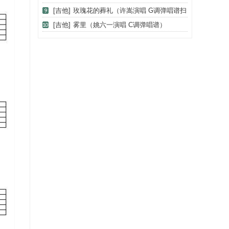
谱）
[吉他]
玫瑰花的葬礼（许嵩演唱 G调弹唱谱扫
弦+拍弦）
[吉他]
雾里（姚六一演唱 C调弹唱谱）