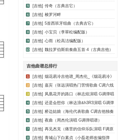
[吉他]
传奇（古典吉它）
[吉他]
梭罗河畔
[吉他]
5首西班牙组曲（古典吉它）
[吉他]
小宝贝（李翠松编配版）
[吉他]
心雨（松高洁编配版）
[吉他]
魏拉罗伯斯前奏曲五首·4（古典吉他）
吉他曲谱总排行
[吉他]
烟花易冷吉他谱_周杰伦_《烟花易冷》
C调弹唱谱_高清六线谱
[吉他]
嘉宾（张远演唱热门苦情歌曲 C调六线
弹唱谱）
[吉他]
凤凰花开的路口（林志炫演唱 G调弹唱
谱）
[吉他]
还是会想你（林达浪&h3R3演唱 G调弹
唱六线谱）
[吉他]
桥边姑娘（海伦代表歌曲 C调吉他独奏
谱）
[吉他]
夜曲（周杰伦演唱 G调弹唱谱）
[吉他]
再见杰克（痛苦的信仰乐队演唱 F调原
调版）
[吉他]
青城山下白素贞（小磊老师改编指弹