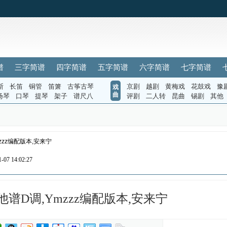
谱
三字简谱
四字简谱
五字简谱
六字简谱
七字简谱
斯
长笛
铜管
笛箫
古筝古琴
京剧
越剧
黄梅戏
花鼓戏
豫
戏
曲
扬琴
口琴
提琴
架子
谱尺八
评剧
二人转
昆曲
锡剧
其他
zzz编配版本,安来宁
07 14:02:27
谱D调,Ymzzz编配版本,安来宁