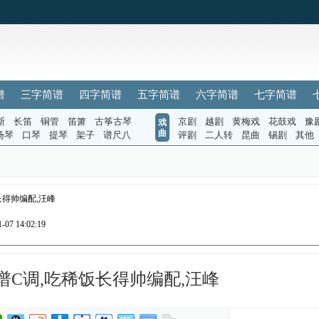
谱
三字简谱
四字简谱
五字简谱
六字简谱
七字简谱
斯
长笛
铜管
笛箫
古筝古琴
京剧
越剧
黄梅戏
花鼓戏
豫
戏
曲
扬琴
口琴
提琴
架子
谱尺八
评剧
二人转
昆曲
锡剧
其他
长得帅编配,汪峰
07 14:02:19
C调,吃稀饭长得帅编配,汪峰