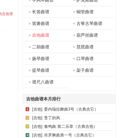
手风琴曲谱
萨克斯曲谱
长笛曲谱
铜管曲谱
感动吉他谱
笛箫曲谱
古筝古琴曲谱
吉他曲谱
葫芦丝曲谱
二胡曲谱
琵琶曲谱
扬琴曲谱
口琴曲谱
提琴曲谱
架子曲谱
谱尺八曲谱
吉他曲谱本月排行
[吉他]
委内瑞拉舞曲3号（古典吉它）
[吉他]
垦丁的风
[吉他]
奏鸣曲·第二乐章（古典吉他）
[吉他]
肖罗舞曲第一号（古典吉它）