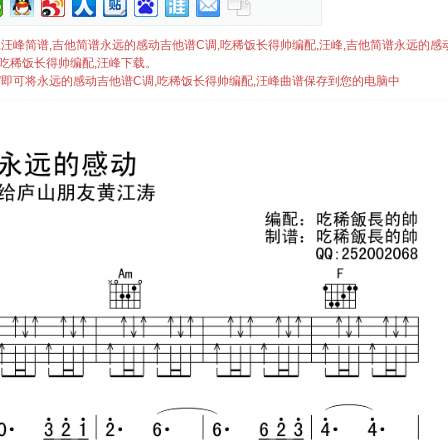
帅编配,汪峰简谱,吉他简谱永远的感动吉他谱C调,吃稀饭长得帅编配,汪峰,吉他简谱永远的
,吃稀饭长得帅编配,汪峰下载。
.”即可将永远的感动吉他谱C调,吃稀饭长得帅编配,汪峰曲谱保存到您的电脑中