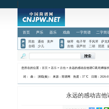
首页
声乐
器乐
戏曲
一字简谱
二字简
民歌
通俗
美声
钢琴
电子琴
手风琴
萨克
声
器
乐
乐
合唱
少儿
吉他
葫芦丝
二胡
琵琶
您所在的位置：
首页
>
器乐
>
吉他
> 永远的感动吉他谱C调,吃稀饭
词：
曲：
演唱(奏)：
来源：简谱网
热度：
37 ℃
日期：2026-01-
永远的感动吉他谱