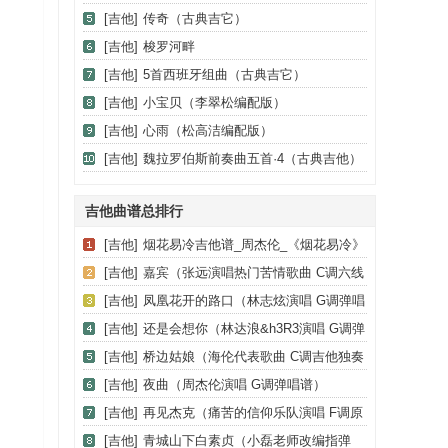
[吉他]
传奇（古典吉它）
[吉他]
梭罗河畔
[吉他]
5首西班牙组曲（古典吉它）
[吉他]
小宝贝（李翠松编配版）
[吉他]
心雨（松高洁编配版）
[吉他]
魏拉罗伯斯前奏曲五首·4（古典吉他）
吉他曲谱总排行
[吉他]
烟花易冷吉他谱_周杰伦_《烟花易冷》
C调弹唱谱_高清六线谱
[吉他]
嘉宾（张远演唱热门苦情歌曲 C调六线
弹唱谱）
[吉他]
凤凰花开的路口（林志炫演唱 G调弹唱
谱）
[吉他]
还是会想你（林达浪&h3R3演唱 G调弹
唱六线谱）
[吉他]
桥边姑娘（海伦代表歌曲 C调吉他独奏
谱）
[吉他]
夜曲（周杰伦演唱 G调弹唱谱）
[吉他]
再见杰克（痛苦的信仰乐队演唱 F调原
调版）
[吉他]
青城山下白素贞（小磊老师改编指弹