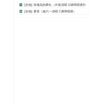
谱）
[吉他]
玫瑰花的葬礼（许嵩演唱 G调弹唱谱扫
弦+拍弦）
[吉他]
雾里（姚六一演唱 C调弹唱谱）