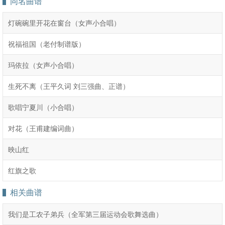
同名曲谱
灯碗碗里开花在窗台（女声小合唱）
祝福祖国（老付制谱版）
玛依拉（女声小合唱）
生死不离（王平久词 刘三强曲、正谱）
歌唱宁夏川（小合唱）
对花（王甫建编词曲）
映山红
红旗之歌
相关曲谱
我们是工农子弟兵（全军第三届运动会歌舞选曲）