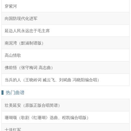
穿紫河
向国防现代化进军
延边人民永远忠于毛主席
南泥湾（默涵制谱版）
​高山情歌
佛前悟（张守梅词 高志曲）
当兵的人（王晓岭词 臧云飞、刘斌曲 冯晓阳编合唱）
热门曲谱
壮美延安（原版正版合唱简谱）
珊瑚颂（歌剧《红珊瑚》选曲、程凯编合唱版）
十送红军