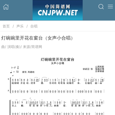
首页
声乐
合唱
灯碗碗里开花在窗台（女声小合唱）
曲/ 演唱(奏)/ 来源/简谱网