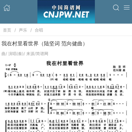
首页
声乐
合唱
我在村里看世界（陆坚词 范向健曲）
曲/ 演唱(奏)/ 来源/简谱网