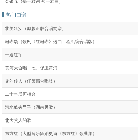
金银花（郑一君词 郑一君曲）
热门曲谱
壮美延安（原版正版合唱简谱）
珊瑚颂（歌剧《红珊瑚》选曲、程凯编合唱版）
十送红军
黄河大合唱：七、保卫黄河
龙的传人（任策编合唱版）
二十年后再相会
澧水船夫号子（湖南民歌）
北大荒人的歌
东方红（大型音乐舞蹈史诗《东方红》歌曲集）