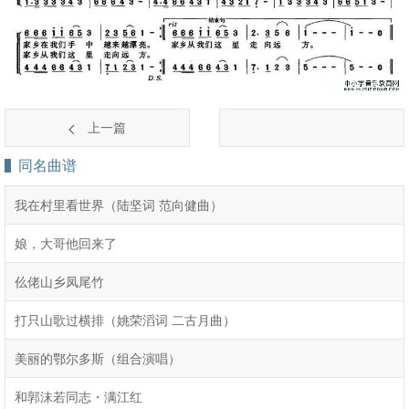
上一篇
同名曲谱
我在村里看世界（陆坚词 范向健曲）
娘，大哥他回来了
仫佬山乡凤尾竹
打只山歌过横排（姚荣滔词 二古月曲）
美丽的鄂尔多斯（组合演唱）
和郭沫若同志・满江红